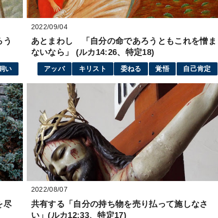
2022/09/04
ろう
あとまわし 「自分の命であろうともこれを憎ま
ないなら」 (ルカ14:26、特定18)
飼い
アッバ
キリスト
委ねる
覚悟
自己肯定
2022/08/07
を尽
共有する「自分の持ち物を売り払って施しなさ
い」(ルカ12:33、特定17)