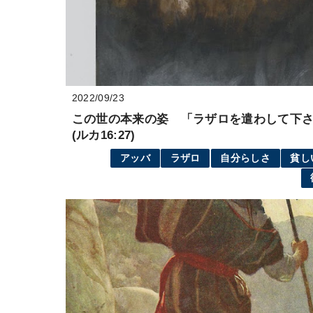
2022/09/23
この世の本来の姿 「ラザロを遣わして下
(ルカ16:27)
アッバ
ラザロ
自分らしさ
貧し