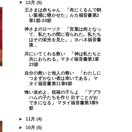
▼
12月
(5)
王さまは赤ちゃん 「布にくるんで飼
い葉桶に寝かせた」ルカ福音書第2
章1節-20節
神さまのローソク 「言葉は肉となっ
て、私たちの間に宿られた。私たち
はその栄光を見た。」ヨハネ福音書
第...
共にいてくれる救い 「神は私たちと
共におられる」マタイ福音書第1章
23節
自分の救いと他人の救い 「わたしに
つまずかない者は幸いである」 マ
タイ福音書第11章6節
悔い改めよ、祝福の子らよ 「アブラ
ハムの子たちを作り 出すことがお
できになる」 マタイ福音書第3章9
節
►
11月
(4)
►
10月
(5)