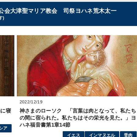
公会大津聖マリア教会 司祭ヨハネ荒木太一
す)
2022/12/19
桶に寝
神さまのローソク 「言葉は肉となって、私たち
の間に宿られた。私たちはその栄光を見た。」ヨ
ハネ福音書第1章14節
シア
イエス
インマヌエル
受肉