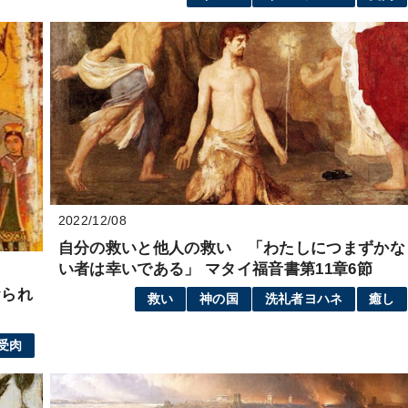
2022/12/08
自分の救いと他人の救い 「わたしにつまずかな
い者は幸いである」 マタイ福音書第11章6節
おられ
救い
神の国
洗礼者ヨハネ
癒し
受肉