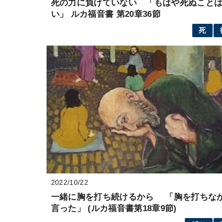
死の力に負けていない 「もはや死ぬこと
い」 ルカ福音書 第20章36節
死
2022/10/22
一緒に胸を打ち続けるから 「胸を打ちな
言った」 (ルカ福音書第18章9節)