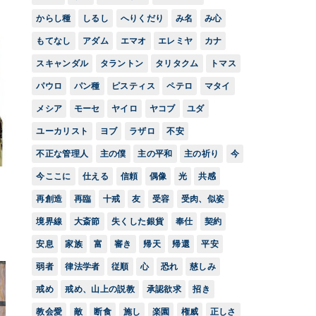
からし種
しるし
へりくだり
み名
み心
もてなし
アダム
エマオ
エレミヤ
カナ
スキャンダル
タラントン
タリタクム
トマス
パウロ
パン種
ピスティス
ペテロ
マタイ
メシア
モーセ
ヤイロ
ヤコブ
ユダ
ユーカリスト
ヨブ
ラザロ
不安
不正な管理人
主の僕
主の平和
主の祈り
今
今ここに
仕える
信頼
偶像
光
共感
再創造
再臨
十戒
友
受容
受肉、似姿
境界線
大斎節
失くした銀貨
奉仕
契約
安息
家族
富
審き
帰天
帰還
平安
弱者
律法学者
従順
心
恐れ
慈しみ
戒め
戒め、山上の説教
承認欲求
招き
教会愛
敵
断食
施し
楽園
権威
正しさ