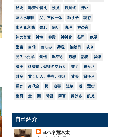
歴史
毒麦の譬え
洗足
洗足式
清い
灰の水曜日
父、三位一体
独り子
現存
生きる意味
畏れ
病い
真理
神の家
神の言葉
神性
神殿
神神化
祭司
絶望
聖書
自信
苦しみ
葬送
被献日
裁き
見失った羊
覚悟
親密さ
観想
記憶
試練
誠実
諸聖徒，聖徒の交わり
譬え
豊かさ
財産
貧しい人、共有、復活
賛美
賢明さ
躓き
身代金
軛
迫害
追放
道
選び
重荷
金
闇
降誕
障害
静けさ
飢え
自己紹介
ヨハネ荒木太一