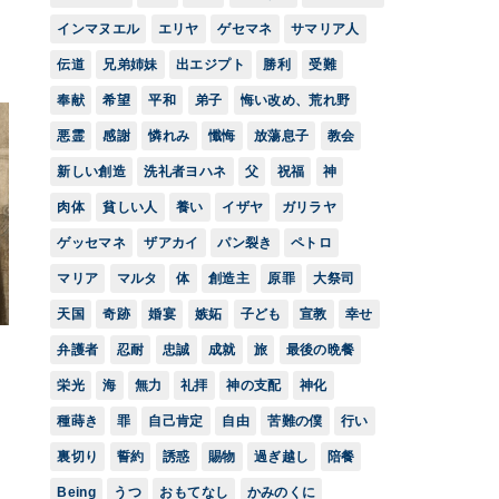
インマヌエル
エリヤ
ゲセマネ
サマリア人
伝道
兄弟姉妹
出エジプト
勝利
受難
奉献
希望
平和
弟子
悔い改め、荒れ野
悪霊
感謝
憐れみ
懺悔
放蕩息子
教会
新しい創造
洗礼者ヨハネ
父
祝福
神
肉体
貧しい人
養い
イザヤ
ガリラヤ
ゲッセマネ
ザアカイ
パン裂き
ペトロ
マリア
マルタ
体
創造主
原罪
大祭司
天国
奇跡
婚宴
嫉妬
子ども
宣教
幸せ
弁護者
忍耐
忠誠
成就
旅
最後の晩餐
栄光
海
無力
礼拝
神の支配
神化
種蒔き
罪
自己肯定
自由
苦難の僕
行い
裏切り
誓約
誘惑
賜物
過ぎ越し
陪餐
Being
うつ
おもてなし
かみのくに