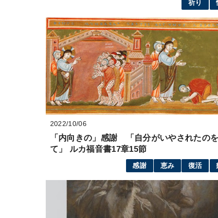
祈り
2022/10/06
「内向きの」感謝 「自分がいやされたの
て」 ルカ福音書17章15節
感謝
恵み
復活