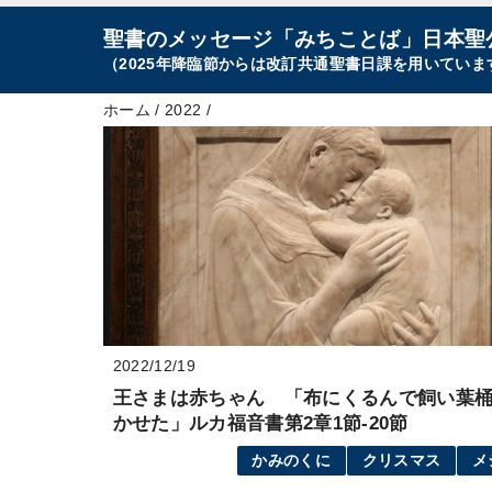
聖書のメッセージ「みちことば」日本聖
（2025年降臨節からは改訂共通聖書日課を用いていま
ホーム
/
2022
/
2022/12/19
王さまは赤ちゃん 「布にくるんで飼い葉
かせた」ルカ福音書第2章1節-20節
かみのくに
クリスマス
メ