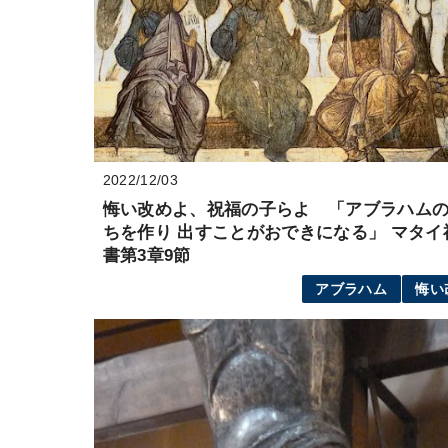
2022/12/03
悔い改めよ、祝福の子らよ 「アブラハム
ちを作り 出すことがおできになる」 マタイ
書第3章9節
アブラハム
悔い