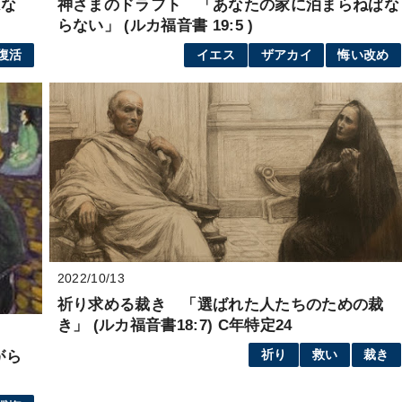
はな
神さまのドラフト 「あなたの家に泊まらねばな
らない」 (ルカ福音書 19:5 )
復活
イエス
ザアカイ
悔い改め
2022/10/13
祈り求める裁き 「選ばれた人たちのための裁
き」 (ルカ福音書18:7) C年特定24
がら
祈り
救い
裁き