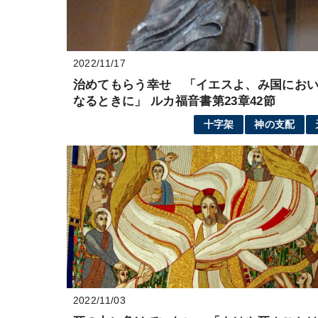
2022/11/17
治めてもらう幸せ 「イエスよ、み国にお
なるときに」 ルカ福音書第23章42節
十字架
神の支配
2022/11/03