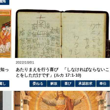
懺悔
2022/10/01
を知っ
あたりまえを行う喜び 「しなければならないこ
とをしただけです」(ルカ 17:1-10)
癒し
委ねる
解放
喜び
承認欲求
奉仕