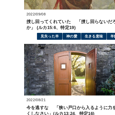
2022/09/08
捜し回ってくれていた 「捜し回らないだ
か」 (ルカ15:6、特定19)
見失った羊
神の愛
生きる意味
羊
2022/08/21
今を逃すな 「狭い戸口から入るように力
くしなさい」(ルカ13:24、特定16)