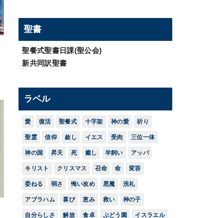
聖書
聖餐式聖書日課(聖公会)
新共同訳聖書
ラベル
愛
復活
聖餐式
十字架
神の愛
祈り
聖霊
信仰
赦し
イエス
受肉
三位一体
神の国
昇天
死
癒し
羊飼い
アッバ
キリスト
クリスマス
召命
命
変容
委ねる
弱さ
悔い改め
悪魔
洗礼
アブラハム
喜び
恵み
救い
神の子
自分らしさ
解放
食卓
ぶどう園
イスラエル