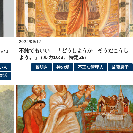
2022/09/17
さい」
不純でもいい 「どうしようか、そうだこうし
よう。」 (ルカ16:3、特定26)
い人
賢明さ
神の愛
不正な管理人
放蕩息子
復活