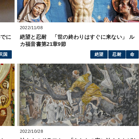
2022/11/08
いでに
絶望と忍耐 「世の終わりはすぐに来ない」 ル
カ福音書第21章9節
天国
絶望
忍耐
命
2022/10/28