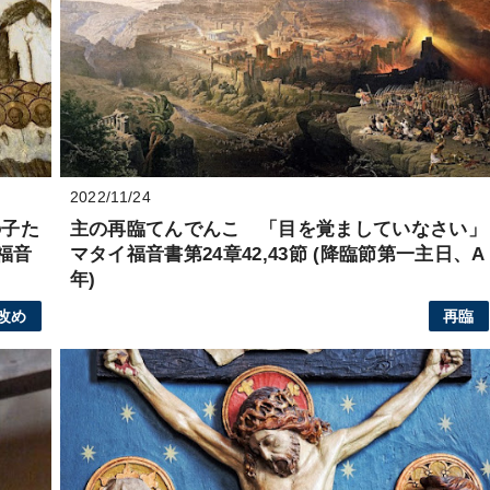
2022/11/24
の子た
主の再臨てんでんこ 「目を覚ましていなさい」
福音
マタイ福音書第24章42,43節 (降臨節第一主日、A
年)
改め
再臨