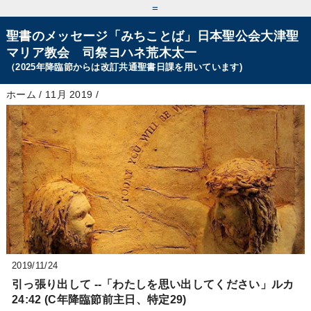
=
聖書のメッセージ「みちことば」日本聖公会大津聖
マリア教会 司祭ヨハネ荒木太一
（2025年降臨節からは改訂共通聖書日課を用いています)
ホーム
/
11月 2019
/
2019/11/24
引っ張り出して --「わたしを思い出してください」ルカ
24:42 (C年降臨節前主日、特定29)