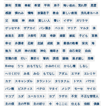
勝利
受難
奉献
希望
平和
弟子
悔い改め、荒れ野
悪霊
感謝
憐れみ
懺悔
放蕩息子
教会
新しい創造
洗礼者ヨハネ
父
祝福
神
肉体
貧しい人
養い
イザヤ
ガリラヤ
ゲッセマネ
ザアカイ
パン裂き
ペトロ
マリア
マルタ
体
創造主
原罪
大祭司
天国
奇跡
婚宴
嫉妬
子ども
宣教
幸せ
弁護者
忍耐
忠誠
成就
旅
最後の晩餐
栄光
海
無力
礼拝
神の支配
神化
種蒔き
罪
自己肯定
自由
苦難の僕
行い
裏切り
誓約
誘惑
賜物
過ぎ越し
陪餐
Being
うつ
おもてなし
かみのくに
からし種
しるし
へりくだり
み名
み心
もてなし
アダム
エマオ
エレミヤ
カナ
スキャンダル
タラントン
タリタクム
トマス
パウロ
パン種
ピスティス
ペテロ
マタイ
メシア
モーセ
ヤイロ
ヤコブ
ユダ
ユーカリスト
ヨブ
ラザロ
不安
不正な管理人
主の僕
主の平和
主の祈り
今
今ここに
仕える
信頼
偶像