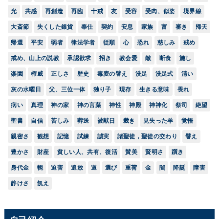
光
共感
再創造
再臨
十戒
友
受容
受肉、似姿
境界線
大斎節
失くした銀貨
奉仕
契約
安息
家族
富
審き
帰天
帰還
平安
弱者
律法学者
従順
心
恐れ
慈しみ
戒め
戒め、山上の説教
承認欲求
招き
教会愛
敵
断食
施し
楽園
権威
正しさ
歴史
毒麦の譬え
洗足
洗足式
清い
灰の水曜日
父、三位一体
独り子
現存
生きる意味
畏れ
病い
真理
神の家
神の言葉
神性
神殿
神神化
祭司
絶望
聖書
自信
苦しみ
葬送
被献日
裁き
見失った羊
覚悟
親密さ
観想
記憶
試練
誠実
諸聖徒，聖徒の交わり
譬え
豊かさ
財産
貧しい人、共有、復活
賛美
賢明さ
躓き
身代金
軛
迫害
追放
道
選び
重荷
金
闇
降誕
障害
静けさ
飢え