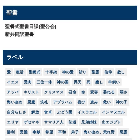
聖書
聖餐式聖書日課(聖公会)
新共同訳聖書
ラベル
愛
復活
聖餐式
十字架
神の愛
祈り
聖霊
信仰
赦し
イエス
受肉
三位一体
神の国
昇天
死
癒し
羊飼い
アッバ
キリスト
クリスマス
召命
命
変容
委ねる
弱さ
悔い改め
悪魔
洗礼
アブラハム
喜び
恵み
救い
神の子
自分らしさ
解放
食卓
ぶどう園
イスラエル
インマヌエル
エリヤ
ゲセマネ
サマリア人
伝道
兄弟姉妹
出エジプト
勝利
受難
奉献
希望
平和
弟子
悔い改め、荒れ野
悪霊