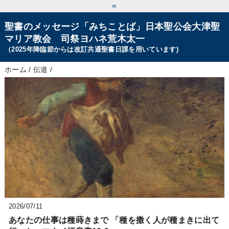
=
聖書のメッセージ「みちことば」日本聖公会大津聖
マリア教会 司祭ヨハネ荒木太一
（2025年降臨節からは改訂共通聖書日課を用いています)
ホーム
/
伝道
/
2026/07/11
あなたの仕事は種蒔きまで 「種を撒く人が種まきに出て