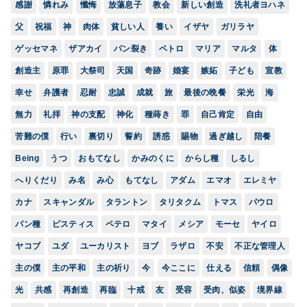
感謝
憐れみ
懺悔
放蕩息子
教会
新しい創造
洗礼者ヨハネ
父
祝福
神
肉体
貧しい人
養い
イザヤ
ガリラヤ
ゲッセマネ
ザアカイ
パン裂き
ペトロ
マリア
マルタ
体
創造主
原罪
大祭司
天国
奇跡
婚宴
嫉妬
子ども
宣教
幸せ
弁護者
忍耐
忠誠
成就
旅
最後の晩餐
栄光
海
無力
礼拝
神の支配
神化
種蒔き
罪
自己肯定
自由
苦難の僕
行い
裏切り
誓約
誘惑
賜物
過ぎ越し
陪餐
Being
うつ
おもてなし
かみのくに
からし種
しるし
へりくだり
み名
み心
もてなし
アダム
エマオ
エレミヤ
カナ
スキャンダル
タラントン
タリタクム
トマス
パウロ
パン種
ピスティス
ペテロ
マタイ
メシア
モーセ
ヤイロ
ヤコブ
ユダ
ユーカリスト
ヨブ
ラザロ
不安
不正な管理人
主の僕
主の平和
主の祈り
今
今ここに
仕える
信頼
偶像
光
共感
再創造
再臨
十戒
友
受容
受肉、似姿
境界線