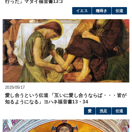
行った」マタイ福音書13:3
イエス
種蒔き
伝道
2025/05/17
愛し合うという伝道 「互いに愛し合うならば・・・皆が
知るようになる」ヨハネ福音書13・34
愛
洗足
伝道