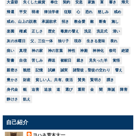
大斎節
失くした銀貨
奉仕
契約
安息
家族
富
審き
帰天
帰還
平安
弱者
律法学者
従順
心
恐れ
慈しみ
戒め
戒め、山上の説教
承認欲求
招き
教会愛
敵
断食
施し
楽園
権威
正しさ
歴史
毒麦の譬え
洗足
洗足式
清い
灰の水曜日
父、三位一体
独り子
現存
生きる意味
畏れ
病い
真理
神の家
神の言葉
神性
神殿
神神化
祭司
絶望
聖書
自信
苦しみ
葬送
被献日
裁き
見失った羊
覚悟
親密さ
観想
記憶
試練
誠実
諸聖徒，聖徒の交わり
譬え
豊かさ
財産
貧しい人、共有、復活
賛美
賢明さ
躓き
身代金
軛
迫害
追放
道
選び
重荷
金
闇
降誕
障害
静けさ
飢え
自己紹介
ヨハネ荒木太一