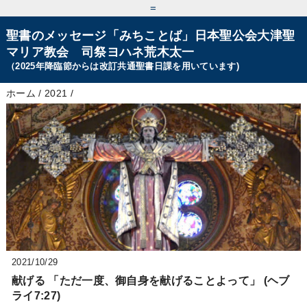
=
聖書のメッセージ「みちことば」日本聖公会大津聖
マリア教会 司祭ヨハネ荒木太一
（2025年降臨節からは改訂共通聖書日課を用いています)
ホーム
/
2021
/
2021/10/29
献げる 「ただ一度、御自身を献げることよって」 (ヘブ
ライ7:27)