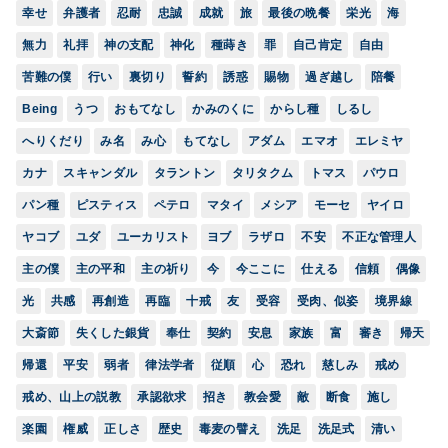
幸せ
弁護者
忍耐
忠誠
成就
旅
最後の晩餐
栄光
海
無力
礼拝
神の支配
神化
種蒔き
罪
自己肯定
自由
苦難の僕
行い
裏切り
誓約
誘惑
賜物
過ぎ越し
陪餐
Being
うつ
おもてなし
かみのくに
からし種
しるし
へりくだり
み名
み心
もてなし
アダム
エマオ
エレミヤ
カナ
スキャンダル
タラントン
タリタクム
トマス
パウロ
パン種
ピスティス
ペテロ
マタイ
メシア
モーセ
ヤイロ
ヤコブ
ユダ
ユーカリスト
ヨブ
ラザロ
不安
不正な管理人
主の僕
主の平和
主の祈り
今
今ここに
仕える
信頼
偶像
光
共感
再創造
再臨
十戒
友
受容
受肉、似姿
境界線
大斎節
失くした銀貨
奉仕
契約
安息
家族
富
審き
帰天
帰還
平安
弱者
律法学者
従順
心
恐れ
慈しみ
戒め
戒め、山上の説教
承認欲求
招き
教会愛
敵
断食
施し
楽園
権威
正しさ
歴史
毒麦の譬え
洗足
洗足式
清い