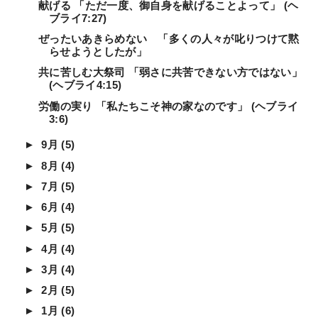
献げる 「ただ一度、御自身を献げることよって」 (ヘ
ブライ7:27)
ぜったいあきらめない 「多くの人々が叱りつけて黙
らせようとしたが」
共に苦しむ大祭司 「弱さに共苦できない方ではない」
(ヘブライ4:15)
労働の実り 「私たちこそ神の家なのです」 (ヘブライ
3:6)
►
9月
(5)
►
8月
(4)
►
7月
(5)
►
6月
(4)
►
5月
(5)
►
4月
(4)
►
3月
(4)
►
2月
(5)
►
1月
(6)