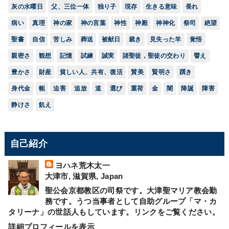
灰の水曜日
父、三位一体
独り子
現存
生きる意味
畏れ
病い
真理
神の家
神の言葉
神性
神殿
神神化
祭司
絶望
聖書
自信
苦しみ
葬送
被献日
裁き
見失った羊
覚悟
親密さ
観想
記憶
試練
誠実
諸聖徒，聖徒の交わり
譬え
豊かさ
財産
貧しい人、共有、復活
賛美
賢明さ
躓き
身代金
軛
迫害
追放
道
選び
重荷
金
闇
降誕
障害
静けさ
飢え
自己紹介
ヨハネ荒木太一
大津市, 滋賀県, Japan
聖公会京都教区の司祭です。大津聖マリア教会勤
務です。うつ当事者として自助グループ「マ・カ
タリーナ」の世話人もしています。リンクをご覧ください。
詳細プロフィールを表示