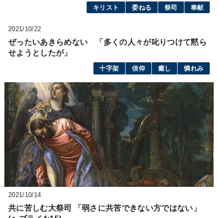
キリスト
委ねる
祭司
奉献
2021/10/22
ぜったいあきらめない 「多くの人々が叱りつけて黙ら
せようとしたが」
十字架
信仰
癒し
憐れみ
2021/10/14
共に苦しむ大祭司 「弱さに共苦できない方ではない」