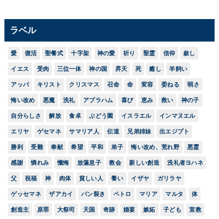
ラベル
愛
復活
聖餐式
十字架
神の愛
祈り
聖霊
信仰
赦し
イエス
受肉
三位一体
神の国
昇天
死
癒し
羊飼い
アッバ
キリスト
クリスマス
召命
命
変容
委ねる
弱さ
悔い改め
悪魔
洗礼
アブラハム
喜び
恵み
救い
神の子
自分らしさ
解放
食卓
ぶどう園
イスラエル
インマヌエル
エリヤ
ゲセマネ
サマリア人
伝道
兄弟姉妹
出エジプト
勝利
受難
奉献
希望
平和
弟子
悔い改め、荒れ野
悪霊
感謝
憐れみ
懺悔
放蕩息子
教会
新しい創造
洗礼者ヨハネ
父
祝福
神
肉体
貧しい人
養い
イザヤ
ガリラヤ
ゲッセマネ
ザアカイ
パン裂き
ペトロ
マリア
マルタ
体
創造主
原罪
大祭司
天国
奇跡
婚宴
嫉妬
子ども
宣教