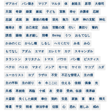
ザアカイ
パン裂き
マリア
マルタ
体
創造主
原罪
大祭司
天国
奇跡
婚宴
嫉妬
子ども
宣教
幸せ
弁護者
忍耐
忠誠
成就
旅
最後の晩餐
栄光
無力
礼拝
神の支配
神化
種蒔き
罪
自己肯定
自由
苦難の僕
行い
裏切り
誓約
誘惑
賜物
過ぎ越し
陪餐
Being
うつ
おもてなし
かみのくに
からし種
しるし
へりくだり
み名
み心
もてなし
アダム
エマオ
エレミヤ
カナ
スキャンダル
タラントン
タリタクム
トマス
パウロ
パン種
ピスティス
ペテロ
ペトロ
マタイ
メシア
モーセ
ヤイロ
ヤコブ
ユダ
ユーカリスト
ヨブ
ラザロ
不安
不正な管理人
主の僕
主の平和
主の祈り
今
今ここに
仕える
信頼
偶像
光
共感
再創造
再臨
十戒
友
受容
受肉、似姿
境界線
大斎節
失くした銀貨
奉仕
契約
安息
家族
富
審き
帰天
帰還
平安
弱者
律法学者
従順
心
恐れ
慈しみ
戒め