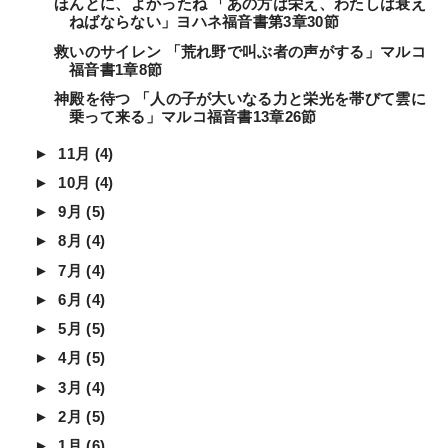
ほんとに、よかったね 「あの方は栄え、わたしは衰え
ねばならない」ヨハネ福音書第3章30節
救いのサイレン 「荒れ野で叫ぶ者の声がする」マルコ
福音書1章8節
神殿を待つ 「人の子が大いなる力と栄光を帯びて雲に
乗って来る」マルコ福音書13章26節
►
11月
(4)
►
10月
(4)
►
9月
(5)
►
8月
(4)
►
7月
(4)
►
6月
(4)
►
5月
(5)
►
4月
(5)
►
3月
(4)
►
2月
(5)
►
1月
(6)