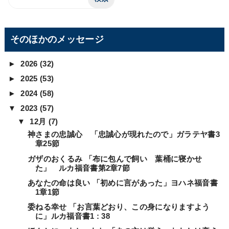
そのほかのメッセージ
►
2026
(32)
►
2025
(53)
►
2024
(58)
▼
2023
(57)
▼
12月
(7)
神さまの忠誠心 「忠誠心が現れたので」ガラテヤ書3
章25節
ガザのおくるみ 「布に包んで飼い 葉桶に寝かせ
た」 ルカ福音書第2章7節
あなたの命は良い 「初めに言があった」ヨハネ福音書
1章1節
委ねる幸せ 「お言葉どおり、この身になりますよう
に」ルカ福音書1 : 38