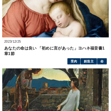
2023/12/25
あなたの命は良い 「初めに言があった」ヨハネ福音書1
章1節
受肉
創造主
命