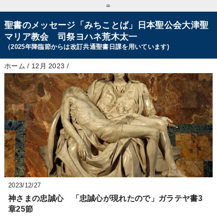
=
聖書のメッセージ「みちことば」日本聖公会大津聖
マリア教会 司祭ヨハネ荒木太一
（2025年降臨節からは改訂共通聖書日課を用いています)
ホーム
/
12月 2023
/
2023/12/27
神さまの忠誠心 「忠誠心が現れたので」ガラテヤ書3
章25節