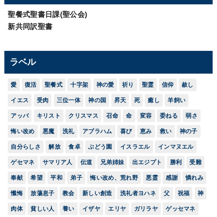
聖餐式聖書日課(聖公会)
新共同訳聖書
ラベル
愛
復活
聖餐式
十字架
神の愛
祈り
聖霊
信仰
赦し
イエス
受肉
三位一体
神の国
昇天
死
癒し
羊飼い
アッバ
キリスト
クリスマス
召命
命
変容
委ねる
弱さ
悔い改め
悪魔
洗礼
アブラハム
喜び
恵み
救い
神の子
自分らしさ
解放
食卓
ぶどう園
イスラエル
インマヌエル
ゲセマネ
サマリア人
伝道
兄弟姉妹
出エジプト
勝利
受難
奉献
希望
平和
弟子
悔い改め、荒れ野
悪霊
感謝
憐れみ
懺悔
放蕩息子
教会
新しい創造
洗礼者ヨハネ
父
祝福
神
肉体
貧しい人
養い
イザヤ
エリヤ
ガリラヤ
ゲッセマネ