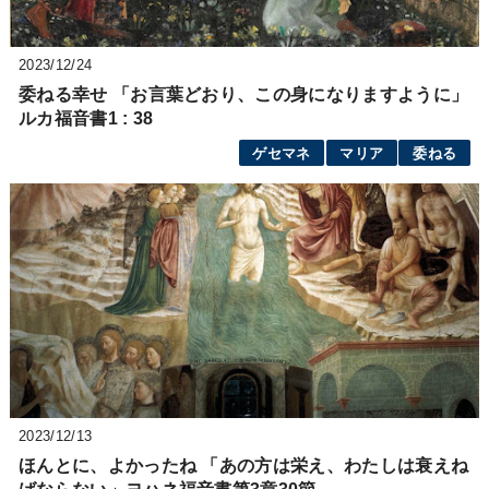
2023/12/24
委ねる幸せ 「お言葉どおり、この身になりますように」
ルカ福音書1 : 38
ゲセマネ
マリア
委ねる
2023/12/13
ほんとに、よかったね 「あの方は栄え、わたしは衰えね