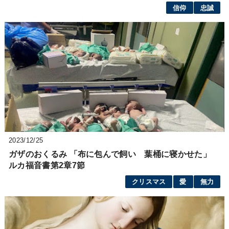
信仰
忠誠
2023/12/25
ガザのおくるみ 「布に包んで飼い 葉桶に寝かせた」
ルカ福音書第2章7節
クリスマス
愛
無力