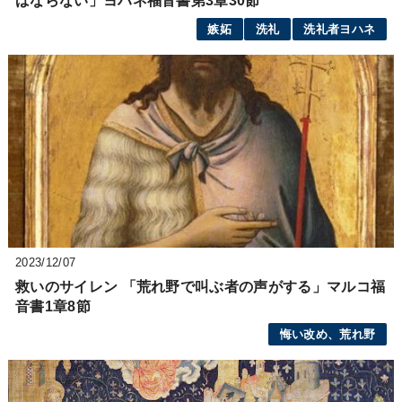
ばならない」ヨハネ福音書第3章30節
嫉妬
洗礼
洗礼者ヨハネ
2023/12/07
救いのサイレン 「荒れ野で叫ぶ者の声がする」マルコ福
音書1章8節
悔い改め、荒れ野