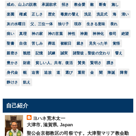
戒め、山上の説教
承認欲求
招き
教会愛
敵
断食
施し
楽園
権威
正しさ
歴史
毒麦の譬え
洗足
洗足式
海
清い
灰の水曜日
父、三位一体
独り子
現存
生きる意味
畏れ
病い
真理
神の家
神の言葉
神性
神殿
神神化
祭司
絶望
聖書
自信
苦しみ
葬送
被献日
裁き
見失った羊
覚悟
親密さ
観想
記憶
試練
誠実
諸聖徒，聖徒の交わり
譬え
豊かさ
財産
貧しい人、共有、復活
賛美
賢明さ
躓き
身代金
軛
迫害
追放
道
選び
重荷
金
闇
降誕
障害
静けさ
飢え
自己紹介
ヨハネ荒木太一
大津市, 滋賀県, Japan
聖公会京都教区の司祭です。大津聖マリア教会勤