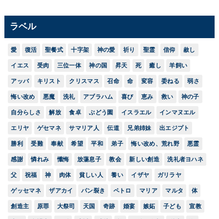
ラベル
愛
復活
聖餐式
十字架
神の愛
祈り
聖霊
信仰
赦し
イエス
受肉
三位一体
神の国
昇天
死
癒し
羊飼い
アッバ
キリスト
クリスマス
召命
命
変容
委ねる
弱さ
悔い改め
悪魔
洗礼
アブラハム
喜び
恵み
救い
神の子
自分らしさ
解放
食卓
ぶどう園
イスラエル
インマヌエル
エリヤ
ゲセマネ
サマリア人
伝道
兄弟姉妹
出エジプト
勝利
受難
奉献
希望
平和
弟子
悔い改め、荒れ野
悪霊
感謝
憐れみ
懺悔
放蕩息子
教会
新しい創造
洗礼者ヨハネ
父
祝福
神
肉体
貧しい人
養い
イザヤ
ガリラヤ
ゲッセマネ
ザアカイ
パン裂き
ペトロ
マリア
マルタ
体
創造主
原罪
大祭司
天国
奇跡
婚宴
嫉妬
子ども
宣教