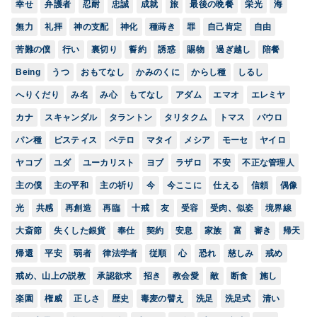
幸せ
弁護者
忍耐
忠誠
成就
旅
最後の晩餐
栄光
海
無力
礼拝
神の支配
神化
種蒔き
罪
自己肯定
自由
苦難の僕
行い
裏切り
誓約
誘惑
賜物
過ぎ越し
陪餐
Being
うつ
おもてなし
かみのくに
からし種
しるし
へりくだり
み名
み心
もてなし
アダム
エマオ
エレミヤ
カナ
スキャンダル
タラントン
タリタクム
トマス
パウロ
パン種
ピスティス
ペテロ
マタイ
メシア
モーセ
ヤイロ
ヤコブ
ユダ
ユーカリスト
ヨブ
ラザロ
不安
不正な管理人
主の僕
主の平和
主の祈り
今
今ここに
仕える
信頼
偶像
光
共感
再創造
再臨
十戒
友
受容
受肉、似姿
境界線
大斎節
失くした銀貨
奉仕
契約
安息
家族
富
審き
帰天
帰還
平安
弱者
律法学者
従順
心
恐れ
慈しみ
戒め
戒め、山上の説教
承認欲求
招き
教会愛
敵
断食
施し
楽園
権威
正しさ
歴史
毒麦の譬え
洗足
洗足式
清い