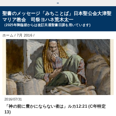
=
聖書のメッセージ「みちことば」日本聖公会大津聖
マリア教会 司祭ヨハネ荒木太一
（2025年降臨節からは改訂共通聖書日課を用いています)
ホーム
/
7月 2016
/
2016/07/31
「神の前に豊かにならない者は」ルカ12:21 (C年特定
13)