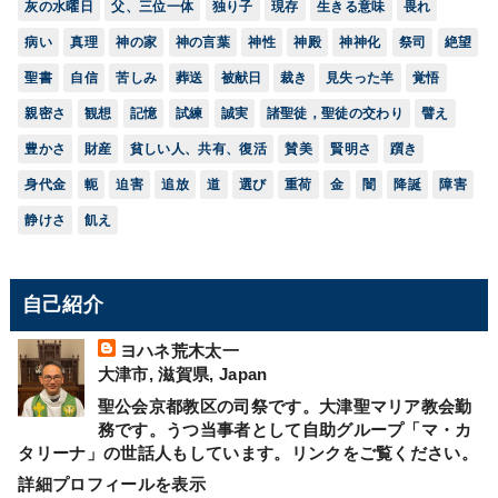
灰の水曜日
父、三位一体
独り子
現存
生きる意味
畏れ
病い
真理
神の家
神の言葉
神性
神殿
神神化
祭司
絶望
聖書
自信
苦しみ
葬送
被献日
裁き
見失った羊
覚悟
親密さ
観想
記憶
試練
誠実
諸聖徒，聖徒の交わり
譬え
豊かさ
財産
貧しい人、共有、復活
賛美
賢明さ
躓き
身代金
軛
迫害
追放
道
選び
重荷
金
闇
降誕
障害
静けさ
飢え
自己紹介
ヨハネ荒木太一
大津市, 滋賀県, Japan
聖公会京都教区の司祭です。大津聖マリア教会勤
務です。うつ当事者として自助グループ「マ・カ
タリーナ」の世話人もしています。リンクをご覧ください。
詳細プロフィールを表示