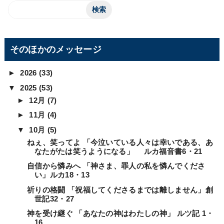
そのほかのメッセージ
►
2026
(33)
▼
2025
(53)
►
12月
(7)
►
11月
(4)
▼
10月
(5)
ねぇ、笑ってよ 「今泣いている人々は幸いである、あ
なたがたは笑うようになる」 ルカ福音書6・21
自信から憐みへ 「神さま、罪人の私を憐んでくださ
い」ルカ18・13
祈りの格闘 「祝福してくださるまでは離しません」創
世記32・27
神を受け継ぐ 「あなたの神はわたしの神」 ルツ記 1・
16