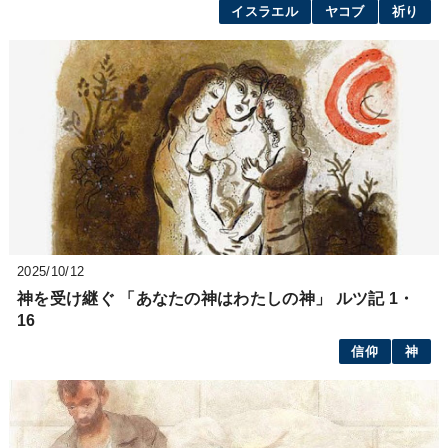
イスラエル
ヤコブ
祈り
2025/10/12
神を受け継ぐ 「あなたの神はわたしの神」 ルツ記 1・
16
信仰
神