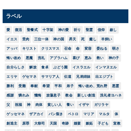
ラベル
愛
復活
聖餐式
十字架
神の愛
祈り
聖霊
信仰
赦し
イエス
受肉
三位一体
神の国
昇天
死
癒し
羊飼い
アッバ
キリスト
クリスマス
召命
命
変容
委ねる
弱さ
悔い改め
悪魔
洗礼
アブラハム
喜び
恵み
救い
神の子
自分らしさ
解放
食卓
ぶどう園
イスラエル
インマヌエル
エリヤ
ゲセマネ
サマリア人
伝道
兄弟姉妹
出エジプト
勝利
受難
奉献
希望
平和
弟子
悔い改め、荒れ野
悪霊
感謝
憐れみ
懺悔
放蕩息子
教会
新しい創造
洗礼者ヨハネ
父
祝福
神
肉体
貧しい人
養い
イザヤ
ガリラヤ
ゲッセマネ
ザアカイ
パン裂き
ペトロ
マリア
マルタ
体
創造主
原罪
大祭司
天国
奇跡
婚宴
嫉妬
子ども
宣教