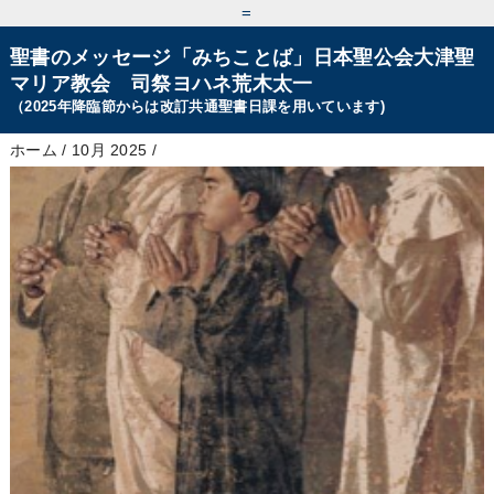
=
聖書のメッセージ「みちことば」日本聖公会大津聖
マリア教会 司祭ヨハネ荒木太一
（2025年降臨節からは改訂共通聖書日課を用いています)
ホーム
/
10月 2025
/