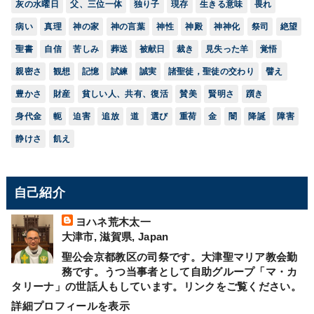
灰の水曜日
父、三位一体
独り子
現存
生きる意味
畏れ
病い
真理
神の家
神の言葉
神性
神殿
神神化
祭司
絶望
聖書
自信
苦しみ
葬送
被献日
裁き
見失った羊
覚悟
親密さ
観想
記憶
試練
誠実
諸聖徒，聖徒の交わり
譬え
豊かさ
財産
貧しい人、共有、復活
賛美
賢明さ
躓き
身代金
軛
迫害
追放
道
選び
重荷
金
闇
降誕
障害
静けさ
飢え
自己紹介
ヨハネ荒木太一
大津市, 滋賀県, Japan
聖公会京都教区の司祭です。大津聖マリア教会勤
務です。うつ当事者として自助グループ「マ・カ
タリーナ」の世話人もしています。リンクをご覧ください。
詳細プロフィールを表示