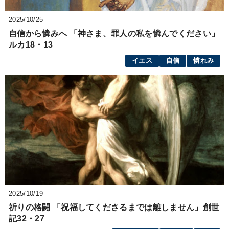
2025/10/25
自信から憐みへ 「神さま、罪人の私を憐んでください」
ルカ18・13
イエス
自信
憐れみ
2025/10/19
祈りの格闘 「祝福してくださるまでは離しません」創世
記32・27