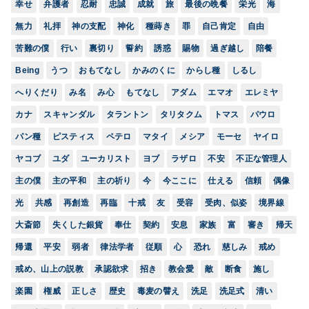
幸せ
弁護者
忍耐
忠誠
成就
旅
最後の晩餐
栄光
海
無力
礼拝
神の支配
神化
種蒔き
罪
自己肯定
自由
苦難の僕
行い
裏切り
誓約
誘惑
賜物
過ぎ越し
陪餐
Being
うつ
おもてなし
かみのくに
からし種
しるし
へりくだり
み名
み心
もてなし
アダム
エマオ
エレミヤ
カナ
スキャンダル
タラントン
タリタクム
トマス
パウロ
パン種
ピスティス
ペテロ
マタイ
メシア
モーセ
ヤイロ
ヤコブ
ユダ
ユーカリスト
ヨブ
ラザロ
不安
不正な管理人
主の僕
主の平和
主の祈り
今
今ここに
仕える
信頼
偶像
光
共感
再創造
再臨
十戒
友
受容
受肉、似姿
境界線
大斎節
失くした銀貨
奉仕
契約
安息
家族
富
審き
帰天
帰還
平安
弱者
律法学者
従順
心
恐れ
慈しみ
戒め
戒め、山上の説教
承認欲求
招き
教会愛
敵
断食
施し
楽園
権威
正しさ
歴史
毒麦の譬え
洗足
洗足式
清い