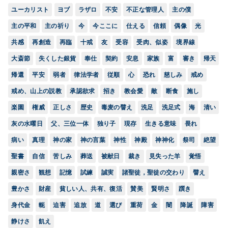
ユーカリスト
ヨブ
ラザロ
不安
不正な管理人
主の僕
主の平和
主の祈り
今
今ここに
仕える
信頼
偶像
光
共感
再創造
再臨
十戒
友
受容
受肉、似姿
境界線
大斎節
失くした銀貨
奉仕
契約
安息
家族
富
審き
帰天
帰還
平安
弱者
律法学者
従順
心
恐れ
慈しみ
戒め
戒め、山上の説教
承認欲求
招き
教会愛
敵
断食
施し
楽園
権威
正しさ
歴史
毒麦の譬え
洗足
洗足式
海
清い
灰の水曜日
父、三位一体
独り子
現存
生きる意味
畏れ
病い
真理
神の家
神の言葉
神性
神殿
神神化
祭司
絶望
聖書
自信
苦しみ
葬送
被献日
裁き
見失った羊
覚悟
親密さ
観想
記憶
試練
誠実
諸聖徒，聖徒の交わり
譬え
豊かさ
財産
貧しい人、共有、復活
賛美
賢明さ
躓き
身代金
軛
迫害
追放
道
選び
重荷
金
闇
降誕
障害
静けさ
飢え