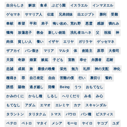
自分らしさ
解放
食卓
ぶどう園
イスラエル
インマヌエル
ゲセマネ
サマリア人
伝道
兄弟姉妹
出エジプト
勝利
受難
奉献
希望
平和
弟子
悔い改め、荒れ野
悪霊
感謝
憐れみ
懺悔
放蕩息子
教会
新しい創造
洗礼者ヨハネ
父
祝福
神
肉体
貧しい人
養い
イザヤ
エリヤ
ガリラヤ
ゲッセマネ
ザアカイ
パン裂き
マリア
マルタ
体
創造主
原罪
大祭司
天国
奇跡
婚宴
嫉妬
子ども
宣教
幸せ
弁護者
忍耐
忠誠
成就
旅
最後の晩餐
栄光
無力
礼拝
神の支配
神化
種蒔き
罪
自己肯定
自由
苦難の僕
行い
裏切り
誓約
誘惑
賜物
過ぎ越し
陪餐
Being
うつ
おもてなし
かみのくに
からし種
しるし
へりくだり
み名
み心
もてなし
アダム
エマオ
エレミヤ
カナ
スキャンダル
タラントン
タリタクム
トマス
パウロ
パン種
ピスティス
ペテロ
ペトロ
マタイ
メシア
モーセ
ヤイロ
ヤコブ
ユダ