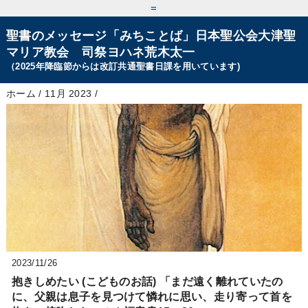
=
聖書のメッセージ「みちことば」日本聖公会大津聖
マリア教会 司祭ヨハネ荒木太一
（2025年降臨節からは改訂共通聖書日課を用いています)
ホーム
/
11月 2023
/
2023/11/26
抱きしめたい (こどものお話) 「まだ遠く離れていたの
に、父親は息子を見つけて憐れに思い、走り寄って首を