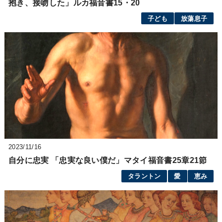
抱き、接吻した」ルカ福音書15・20
子ども
放蕩息子
2023/11/16
自分に忠実 「忠実な良い僕だ」マタイ福音書25章21節
タラントン
愛
恵み