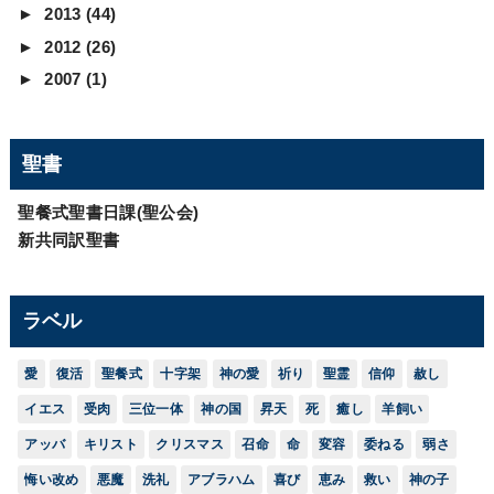
►
2013
(44)
►
2012
(26)
►
2007
(1)
聖書
聖餐式聖書日課(聖公会)
新共同訳聖書
ラベル
愛
復活
聖餐式
十字架
神の愛
祈り
聖霊
信仰
赦し
イエス
受肉
三位一体
神の国
昇天
死
癒し
羊飼い
アッバ
キリスト
クリスマス
召命
命
変容
委ねる
弱さ
悔い改め
悪魔
洗礼
アブラハム
喜び
恵み
救い
神の子