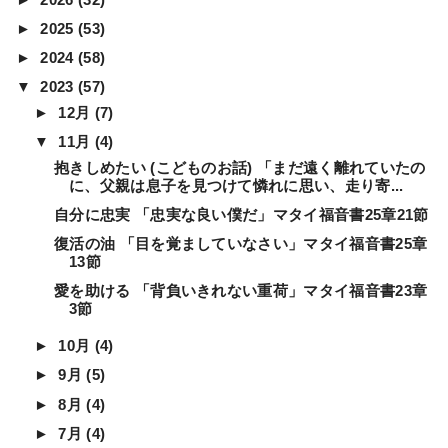
►
2025
(53)
►
2024
(58)
▼
2023
(57)
►
12月
(7)
▼
11月
(4)
抱きしめたい (こどものお話) 「まだ遠く離れていたの
に、父親は息子を見つけて憐れに思い、走り寄...
自分に忠実 「忠実な良い僕だ」マタイ福音書25章21節
復活の油 「目を覚ましていなさい」マタイ福音書25章
13節
愛を助ける 「背負いきれない重荷」マタイ福音書23章
3節
►
10月
(4)
►
9月
(5)
►
8月
(4)
►
7月
(4)